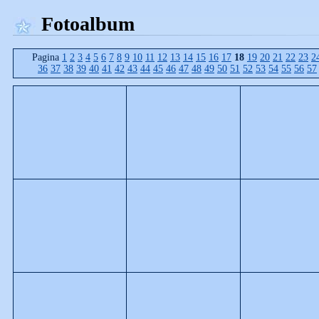
Fotoalbum
Pagina
1
2
3
4
5
6
7
8
9
10
11
12
13
14
15
16
17
18
19
20
21
22
23
2
36
37
38
39
40
41
42
43
44
45
46
47
48
49
50
51
52
53
54
55
56
57