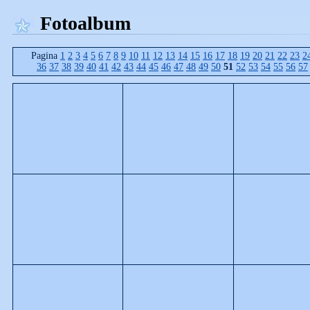
Fotoalbum
Pagina
1
2
3
4
5
6
7
8
9
10
11
12
13
14
15
16
17
18
19
20
21
22
23
2
36
37
38
39
40
41
42
43
44
45
46
47
48
49
50
51
52
53
54
55
56
57