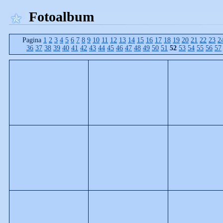
Fotoalbum
Pagina
1
2
3
4
5
6
7
8
9
10
11
12
13
14
15
16
17
18
19
20
21
22
23
2
36
37
38
39
40
41
42
43
44
45
46
47
48
49
50
51
52
53
54
55
56
57