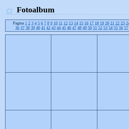
Fotoalbum
Pagina
1
2
3
4
5
6
7
8
9
10
11
12
13
14
15
16
17
18
19
20
21
22
23
2
36
37
38
39
40
41
42
43
44
45
46
47
48
49
50
51
52
53
54
55
56
57