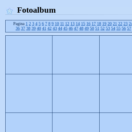
Fotoalbum
Pagina
1
2
3
4
5
6
7
8
9
10
11
12
13
14
15
16
17
18
19
20
21
22
23
2
36
37
38
39
40
41
42
43
44
45
46
47
48
49
50
51
52
53
54
55
56
57