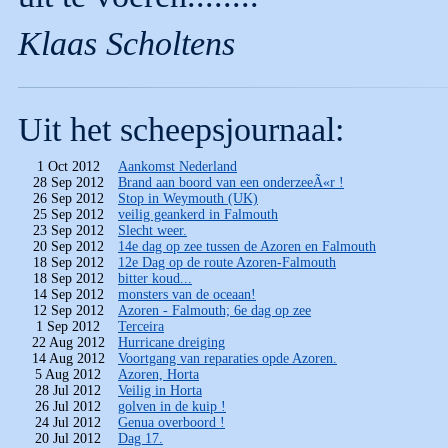
Klaas Scholtens
Uit het scheepsjournaal:
1 Oct 2012
Aankomst Nederland
28 Sep 2012
Brand aan boord van een onderzeeÃ«r !
26 Sep 2012
Stop in Weymouth (UK)
25 Sep 2012
veilig geankerd in Falmouth
23 Sep 2012
Slecht weer.
20 Sep 2012
14e dag op zee tussen de Azoren en Falmouth
18 Sep 2012
12e Dag op de route Azoren-Falmouth
18 Sep 2012
bitter koud...
14 Sep 2012
monsters van de oceaan!
12 Sep 2012
Azoren - Falmouth; 6e dag op zee
1 Sep 2012
Terceira
22 Aug 2012
Hurricane dreiging
14 Aug 2012
Voortgang van reparaties opde Azoren.
5 Aug 2012
Azoren, Horta
28 Jul 2012
Veilig in Horta
26 Jul 2012
golven in de kuip !
24 Jul 2012
Genua overboord !
20 Jul 2012
Dag 17.