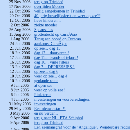
25 Nov 2006
terug op Trinidad
17 Nov 2006
overlijden Moeder
22 Oct 2006
veilig aangekomen in Trinidad
20 Oct 2006
40 jarig huwelijksfeest en weer op zee??
12 Oct 2006
lieve kinderen...
2 Oct 2006
ziekte moeder
26 Aug 2006
Spaanse les
15 Aug 2006
grottentocht op CuraÃ§ao
1 Aug 2006
Terug aan boord op Curacao.
24 Jun 2006
aankomst CuraÃ§ao
21 Jun 2006
op zee... dag 15
18 Jun 2006
dag 12... doorvaren !
17 Jun 2006
dag 11... brandstof tekort !
16 Jun 2006
dag 10... vuile filters
13 Jun 2006
dag 7... DEPRESSIES !
12 Jun 2006
op zee... dag 6
10 Jun 2006
weer op zee... dag 4
10 Jun 2006
geplande route
9 Jun 2006
at open sea
8 Jun 2006
weer op volle zee !
6 Jun 2006
Pinksteren
4 Jun 2006
investeringen en voorbereidingen.
31 May 2006
investeringen
29 May 2006
Een nieuwe start !!
3 May 2006
en nu verder...
9 Apr 2006
terug naar NL: ETA Schiphol
9 Apr 2006
terug op Trinidad
Een zeemansgraf voor de "Angelique", Wonderbare reddi
4 Apr 2006