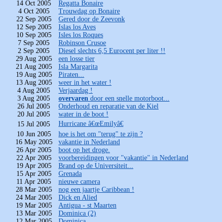
14 Oct 2005
Regatta Bonaire
4 Oct 2005
Trouwdag op Bonaire
22 Sep 2005
Gered door de Zeevonk
12 Sep 2005
Islas los Aves
10 Sep 2005
Isles los Roques
7 Sep 2005
Robinson Crusoe
2 Sep 2005
Diesel slechts 6,5 Eurocent per liter !!
29 Aug 2005
een losse tier
21 Aug 2005
Isla Margarita
19 Aug 2005
Piraten...
13 Aug 2005
weer in het water !
4 Aug 2005
Verjaardag !
3 Aug 2005
overvaren
door een snelle motorboot...
26 Jul 2005
Onderhoud en reparatie van de Kiel
20 Jul 2005
water in de boot !
Hurricane â€œEmilyâ€
15 Jul 2005
10 Jun 2005
hoe is het om "terug" te zijn ?
16 May 2005
vakantie in Nederland
26 Apr 2005
boot op het droge.
22 Apr 2005
voorbereidingen voor "vakantie" in Nederland
19 Apr 2005
Brand op de Universiteit...
15 Apr 2005
Grenada
11 Apr 2005
nieuwe camera
28 Mar 2005
nog een jaartje Caribbean !
24 Mar 2005
Dick en Alied
19 Mar 2005
Antigua - st Maarten
13 Mar 2005
Dominica (2)
12 Mar 2005
Dominica