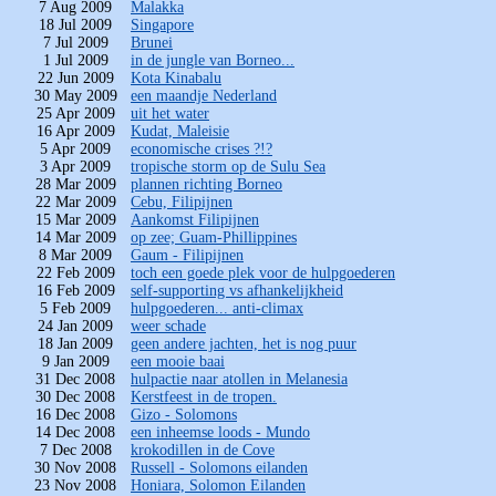
7 Aug 2009
Malakka
18 Jul 2009
Singapore
7 Jul 2009
Brunei
1 Jul 2009
in de jungle van Borneo...
22 Jun 2009
Kota Kinabalu
30 May 2009
een maandje Nederland
25 Apr 2009
uit het water
16 Apr 2009
Kudat, Maleisie
5 Apr 2009
economische crises ?!?
3 Apr 2009
tropische storm op de Sulu Sea
28 Mar 2009
plannen richting Borneo
22 Mar 2009
Cebu, Filipijnen
15 Mar 2009
Aankomst Filipijnen
14 Mar 2009
op zee; Guam-Phillippines
8 Mar 2009
Gaum - Filipijnen
22 Feb 2009
toch een goede plek voor de hulpgoederen
16 Feb 2009
self-supporting vs afhankelijkheid
5 Feb 2009
hulpgoederen... anti-climax
24 Jan 2009
weer schade
18 Jan 2009
geen andere jachten, het is nog puur
9 Jan 2009
een mooie baai
31 Dec 2008
hulpactie naar atollen in Melanesia
30 Dec 2008
Kerstfeest in de tropen.
16 Dec 2008
Gizo - Solomons
14 Dec 2008
een inheemse loods - Mundo
7 Dec 2008
krokodillen in de Cove
30 Nov 2008
Russell - Solomons eilanden
23 Nov 2008
Honiara, Solomon Eilanden