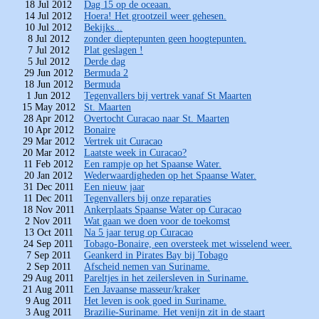
18 Jul 2012
Dag 15 op de oceaan.
14 Jul 2012
Hoera! Het grootzeil weer gehesen.
10 Jul 2012
Bekijks...
8 Jul 2012
zonder dieptepunten geen hoogtepunten.
7 Jul 2012
Plat geslagen !
5 Jul 2012
Derde dag
29 Jun 2012
Bermuda 2
18 Jun 2012
Bermuda
1 Jun 2012
Tegenvallers bij vertrek vanaf St Maarten
15 May 2012
St. Maarten
28 Apr 2012
Overtocht Curacao naar St. Maarten
10 Apr 2012
Bonaire
29 Mar 2012
Vertrek uit Curacao
20 Mar 2012
Laatste week in Curacao?
11 Feb 2012
Een rampje op het Spaanse Water.
20 Jan 2012
Wederwaardigheden op het Spaanse Water.
31 Dec 2011
Een nieuw jaar
11 Dec 2011
Tegenvallers bij onze reparaties
18 Nov 2011
Ankerplaats Spaanse Water op Curacao
2 Nov 2011
Wat gaan we doen voor de toekomst
13 Oct 2011
Na 5 jaar terug op Curacao
24 Sep 2011
Tobago-Bonaire, een oversteek met wisselend weer.
7 Sep 2011
Geankerd in Pirates Bay bij Tobago
2 Sep 2011
Afscheid nemen van Suriname.
29 Aug 2011
Pareltjes in het zeilersleven in Suriname.
21 Aug 2011
Een Javaanse masseur/kraker
9 Aug 2011
Het leven is ook goed in Suriname.
3 Aug 2011
Brazilie-Suriname. Het venijn zit in de staart