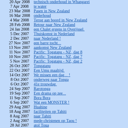
20 Apr 2008
technisch onderhoud in Whangarei
7 Apr 2008
te water
23 Mar 2008
Pasen in New Zealand
16 Mar 2008
onderhoud
4 Mar 2008
Terug aan boord in New Zealand
28 Feb 2008
Retour naar New Zealand
24 Jan 2008
een Chalet ergens in Overijssel.
5 Dec 2007
Thuiskomst in Nederland
2 Dec 2007
naar Nederland !
27 Nov 2007
een barre tocht...
13 Nov 2007
aankomst New Zealand
11 Nov 2007
Pacific: Togatapu - NZ, dag 8
10 Nov 2007
Pacific: Togatapu - NZ, dag 7
5 Nov 2007
Pacific: Togatapu - NZ, dag 2
26 Oct 2007
Tongatapu
22 Oct 2007
Een Umu maaltijd.
14 Oct 2007
We missen een dag... !
8 Oct 2007
onderweg naar Tonga
6 Oct 2007
41e trouwdag.
24 Sep 2007
Rarotonga
19 Sep 2007
Een drama op zee...
11 Sep 2007
Bora Bora
6 Sep 2007
Wat een MONSTER !
29 Aug 2007
Huahine
18 Aug 2007
faciliteiten op Tahiti
8 Aug 2007
naar Tahiti
2 Aug 2007
mede-christenen op Taou !
28 Jul 2007
atol Toua