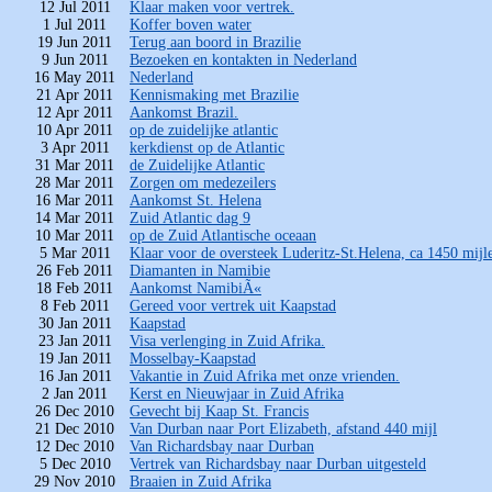
12 Jul 2011
Klaar maken voor vertrek.
1 Jul 2011
Koffer boven water
19 Jun 2011
Terug aan boord in Brazilie
9 Jun 2011
Bezoeken en kontakten in Nederland
16 May 2011
Nederland
21 Apr 2011
Kennismaking met Brazilie
12 Apr 2011
Aankomst Brazil.
10 Apr 2011
op de zuidelijke atlantic
3 Apr 2011
kerkdienst op de Atlantic
31 Mar 2011
de Zuidelijke Atlantic
28 Mar 2011
Zorgen om medezeilers
16 Mar 2011
Aankomst St. Helena
14 Mar 2011
Zuid Atlantic dag 9
10 Mar 2011
op de Zuid Atlantische oceaan
5 Mar 2011
Klaar voor de oversteek Luderitz-St.Helena, ca 1450 mijl
26 Feb 2011
Diamanten in Namibie
18 Feb 2011
Aankomst NamibiÃ«
8 Feb 2011
Gereed voor vertrek uit Kaapstad
30 Jan 2011
Kaapstad
23 Jan 2011
Visa verlenging in Zuid Afrika.
19 Jan 2011
Mosselbay-Kaapstad
16 Jan 2011
Vakantie in Zuid Afrika met onze vrienden.
2 Jan 2011
Kerst en Nieuwjaar in Zuid Afrika
26 Dec 2010
Gevecht bij Kaap St. Francis
21 Dec 2010
Van Durban naar Port Elizabeth, afstand 440 mijl
12 Dec 2010
Van Richardsbay naar Durban
5 Dec 2010
Vertrek van Richardsbay naar Durban uitgesteld
29 Nov 2010
Braaien in Zuid Afrika