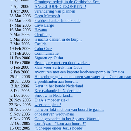
Groningse rederij in de Caribische Zee.
4 Apr 2006
ANGELIQUE GEZONKEN !!
1 Apr 2006
verandering van plannen
28 Mar 2006
Geen Microsoft
27 Mar 2006
krabbend anker in de koude
17 Mar 2006
Cayo Largo
16 Mar 2006
Havana
7 Mar 2006
Cienfuego
5 Mar 2006
's nachts dansen in de kuip...
2 Mar 2006
Casilda
19 Feb 2006
Cabo Cruz
14 Feb 2006
Communicatie
11 Feb 2006
Sigaren op
Cuba
11 Feb 2006
Beachparty met een dood varken.
6 Feb 2006
klaar voor vertrek naar Cuba
2 Feb 2006
Avonturen met een kapotte koelwaterpomp in Jamaica
25 Jan 2006
Huizenhoge golven en muren van water; van Curacao naar
20 Jan 2006
2 predikanten aan boord...
3 Jan 2006
Kerst in het koude Nederland
8 Dec 2005
Kerstvakantie in Nederland.
2 Dec 2005
Sneeuw in Nederland...
26 Nov 2005
DiaÂ´s moeder ziek!
22 Nov 2005
weer compleet !
19 Nov 2005
het weer lokt niet om van boord te gaan...
9 Nov 2005
onbestorven weduwnaar
6 Nov 2005
Goud gevonden in het Spaanse Water !
27 Oct 2005
CuraÃ§ao - "kom aan boord !"
16 Oct 2005
"Scheepje onder Jezus hoede"