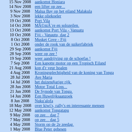
15 Nov 2008
aankomst Honiara
14 Nov 2008
een lifter op zee...
9 Nov 2008
Malua Bay op het eiland Malakula
3 Nov 2008
lekke oliekoeler
19 Oct 2008
Port Vila
14 Oct 2008
MÃ©niÃ¨re en solozeilen.
13 Oct 2008
aankomst Port Vila - Vanuatu
10 Oct 2008
Fiji - Vanautu, dag 2
8 Oct 2008
Musket Cove - Fiji
1 Oct 2008
onder de rook van de suikerfabriek
29 Sep 2008
aankomst Fiji
28 Sep 2008
weer op zee !
19 Sep 2008
weer aandrijving op de schoefas !
7 Sep 2008
Een kapotte motor op een Tropisch Eiland
21 Aug 2008
kop d'r veur hoalen
4 Aug 2008
Kroningsplechtigheid van de koning van Tonga
28 Jul 2008
Ave Maria
14 Jul 2008
het duizendjarige rijk.
28 Jun 2008
Motor Total Loss...
21 Jun 2008
De Synode van Tonga.
14 Jun 2008
Een Huwelijksaanzoek
8 Jun 2008
Nuku'alofa
18 May 2008
over kiwi's, rally's en interessante mensen
12 May 2008
aankomst Tongatapu
9 May 2008
op zee... dag 7
7 May 2008
op zee... dag 5
4 May 2008
Storm op de 2e zeedag.
1 May 2008
Blue Peter gehesen