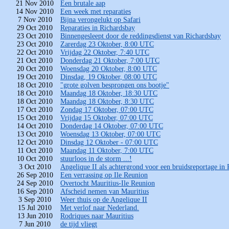
21 Nov 2010
Een brutale aap
14 Nov 2010
Een week met reparaties
7 Nov 2010
Bijna verongelukt op Safari
29 Oct 2010
Reparaties in Richardsbay
23 Oct 2010
Binnengesleept door de reddingsdienst van Richardsbay
23 Oct 2010
Zarerdag 23 Oktober, 8:00 UTC
22 Oct 2010
Vrijdag 22 Oktober, 7:40 UTC
21 Oct 2010
Donderdag 21 Oktober, 7:00 UTC
20 Oct 2010
Woensdag 20 Oktober, 8:00 UTC
19 Oct 2010
Dinsdag, 19 Oktober, 08:00 UTC
18 Oct 2010
"grote golven besprongen ons bootje"
18 Oct 2010
Maandag 18 Oktober, 18:30 UTC
18 Oct 2010
Maandag 18 Oktober, 8:30 UTC
17 Oct 2010
Zondag 17 Oktober, 07:00 UTC
15 Oct 2010
Vrijdag 15 Oktober, 07:00 UTC
14 Oct 2010
Donderdag 14 Oktober, 07:00 UTC
13 Oct 2010
Woensdag 13 Oktober, 07:00 UTC
12 Oct 2010
Dinsdag 12 Oktober - 07:00 UTC
11 Oct 2010
Maandag 11 Oktober, 7:00 UTC
10 Oct 2010
stuurloos in de storm ...!
3 Oct 2010
Angelique II als achtergrond voor een bruidsreportage in
26 Sep 2010
Een verrassing op Ile Reunion
24 Sep 2010
Overtocht Mauritius-Ile Reunion
16 Sep 2010
Afscheid nemen van Mauritius
3 Sep 2010
Weer thuis op de Angelique II
15 Jul 2010
Met verlof naar Nederland.
13 Jun 2010
Rodriques naar Mauritius
7 Jun 2010
de tijd vliegt