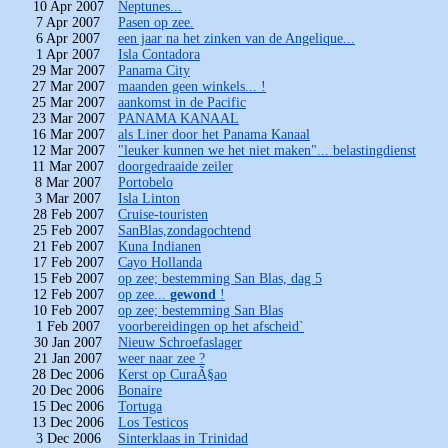
10 Apr 2007
Neptunes...
7 Apr 2007
Pasen op zee.
6 Apr 2007
een jaar na het zinken van de Angelique...
1 Apr 2007
Isla Contadora
29 Mar 2007
Panama City
27 Mar 2007
maanden geen winkels... !
25 Mar 2007
aankomst in de Pacific
23 Mar 2007
PANAMA KANAAL
16 Mar 2007
als Liner door het Panama Kanaal
12 Mar 2007
"leuker kunnen we het niet maken"... belastingdienst
11 Mar 2007
doorgedraaide zeiler
8 Mar 2007
Portobelo
3 Mar 2007
Isla Linton
28 Feb 2007
Cruise-touristen
25 Feb 2007
SanBlas,zondagochtend
21 Feb 2007
Kuna Indianen
17 Feb 2007
Cayo Hollanda
15 Feb 2007
op zee; bestemming San Blas, dag 5
12 Feb 2007
op zee...
gewond
!
10 Feb 2007
op zee; bestemming San Blas
1 Feb 2007
voorbereidingen op het afscheid`
30 Jan 2007
Nieuw Schroefaslager
21 Jan 2007
weer naar zee ?
28 Dec 2006
Kerst op CuraÃ§ao
20 Dec 2006
Bonaire
15 Dec 2006
Tortuga
13 Dec 2006
Los Testicos
3 Dec 2006
Sinterklaas in Trinidad