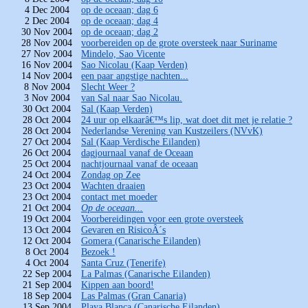
4 Dec 2004
op de oceaan; dag 6
2 Dec 2004
op de oceaan; dag 4
30 Nov 2004
op de oceaan; dag 2
28 Nov 2004
voorbereiden op de grote oversteek naar Suriname
27 Nov 2004
Mindelo, Sao Vicente
16 Nov 2004
Sao Nicolau (Kaap Verden)
14 Nov 2004
een paar angstige nachten...
8 Nov 2004
Slecht Weer ?
3 Nov 2004
van Sal naar Sao Nicolau.
30 Oct 2004
Sal (Kaap Verden)
28 Oct 2004
24 uur op elkaarâ€™s lip, wat doet dit met je relatie ?
28 Oct 2004
Nederlandse Verening van Kustzeilers (NVvK)
27 Oct 2004
Sal (Kaap Verdische Eilanden)
26 Oct 2004
dagjournaal vanaf de Oceaan
25 Oct 2004
nachtjournaal vanaf de oceaan
24 Oct 2004
Zondag op Zee
23 Oct 2004
Wachten draaien
23 Oct 2004
contact met moeder
21 Oct 2004
Op de oceaan...
19 Oct 2004
Voorbereidingen voor een grote oversteek
13 Oct 2004
Gevaren en RisicoÂ´s
12 Oct 2004
Gomera (Canarische Eilanden)
8 Oct 2004
Bezoek !
4 Oct 2004
Santa Cruz (Tenerife)
22 Sep 2004
La Palmas (Canarische Eilanden)
21 Sep 2004
Kippen aan boord!
18 Sep 2004
Las Palmas (Gran Canaria)
13 Sep 2004
Playa Blanca (Canarische Eilanden)