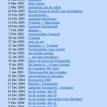
9 Mar 2005
Weer samen.
2 Mar 2005
onderhoud aan de zeilen
26 Feb 2005
Bezoek Klaas & JosÃ© met de kinderen
23 Feb 2005
Investeringen...
14 Feb 2005
aankomst Martinique
13 Feb 2005
Trinidad -> Martinique
10 Feb 2005
Carnaval Streetparade
7 Feb 2005
plannen...
5 Feb 2005
voorbereiding Carnaval
28 Jan 2005
Trinidad
27 Jan 2005
weer op zee
25 Jan 2005
Suriname -> Trinidad
22 Jan 2005
Voorbereiding voor vertrek
16 Jan 2005
een drukke agenda.
12 Jan 2005
... een kies getrokken !
10 Jan 2005
teken van leven uit Paramaribo
8 Jan 2005
De Jungle in... (Frans Guyana)
2 Jan 2005
de Canadese OPC kerk
1 Jan 2005
Nieuwjaarsdag met vrienden
31 Dec 2004
Jaarwisseling in Suriname
24 Dec 2004
Kerstavond 2004
21 Dec 2004
Beroofd ! Paramaribo
17 Dec 2004
aankomst Paramaribo - Suriname
16 Dec 2004
op de oceaan; dag 18
14 Dec 2004
op de oceaan; dag 16
11 Dec 2004
op de oceaan; begrafenis prins Bernhard
9 Dec 2004
op de oceaan; dag 11
8 Dec 2004
op de oceaan; dag 10