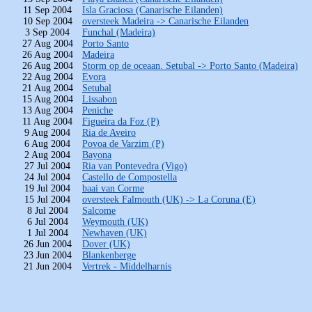
11 Sep 2004
Isla Graciosa (Canarische Eilanden)
10 Sep 2004
oversteek Madeira -> Canarische Eilanden
3 Sep 2004
Funchal (Madeira)
27 Aug 2004
Porto Santo
26 Aug 2004
Madeira
26 Aug 2004
Storm op de oceaan. Setubal -> Porto Santo (Madeira)
22 Aug 2004
Evora
21 Aug 2004
Setubal
15 Aug 2004
Lissabon
13 Aug 2004
Peniche
11 Aug 2004
Figueira da Foz (P)
9 Aug 2004
Ria de Aveiro
6 Aug 2004
Povoa de Varzim (P)
2 Aug 2004
Bayona
27 Jul 2004
Ria van Pontevedra (Vigo)
24 Jul 2004
Castello de Compostella
19 Jul 2004
baai van Corme
15 Jul 2004
oversteek Falmouth (UK) -> La Coruna (E)
8 Jul 2004
Salcome
6 Jul 2004
Weymouth (UK)
1 Jul 2004
Newhaven (UK)
26 Jun 2004
Dover (UK)
23 Jun 2004
Blankenberge
21 Jun 2004
Vertrek - Middelharnis