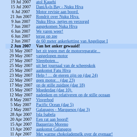
19 Jul 2007
atol Kauehi
15 Jul 2007
DaniÃ«ls Bay - Nuku Hiva
6 Jul 2007
Motor revisie aan boord.
21 Jun 2007
Rondrit over Nuku Hiva.
9 Jun 2007
Nuku Hiva, netjes en verzorgd
7 Jun 2007
aangekomen Nuka Hiva
6 Jun 2007
We varen weer!
6 Jun 2007
terug op zee
2 Jun 2007
de 60 meter ankerketting van Angelique I
2 Jun 2007
Van het anker gewaaid!
31 May 2007
het zit tegen met de motorreparatie...
29 May 2007
vastgelopen motor
27 May 2007
Sleepboten...
25 May 2007
uit het journaal van de scheepskok
25 May 2007
aankomst Fatu Hiva
23 May 2007
Help ! ... de eieren zijn op (dag 24)
22 May 2007
geen motor... (dag 23)
17 May 2007
op de stille zuidzee (dag 18)
15 May 2007
Moederdag (dag 10).
12 May 2007
nadenken en relativeren op de stille oceaan
8 May 2007
Visverbod
5 May 2007
Pacific Ocean (dag 5)
2 May 2007
Galapagos - Marquesos (dag 3)
28 Apr 2007
Isla Isabela
20 Apr 2007
Een rat aan boord!
15 Apr 2007
Baquerizo Moreno
13 Apr 2007
aankomst Galapagos
11 Apr 2007
Met warme chokolademelk over de evenaar!