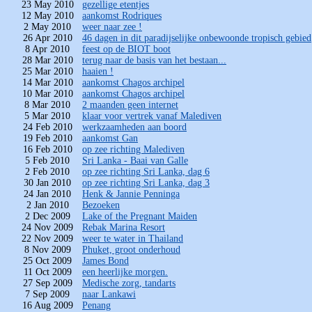
23 May 2010
gezellige etentjes
12 May 2010
aankomst Rodriques
2 May 2010
weer naar zee !
26 Apr 2010
46 dagen in dit paradijselijke onbewoonde tropisch gebied
8 Apr 2010
feest op de BIOT boot
28 Mar 2010
terug naar de basis van het bestaan...
25 Mar 2010
haaien !
14 Mar 2010
aankomst Chagos archipel
10 Mar 2010
aankomst Chagos archipel
8 Mar 2010
2 maanden geen internet
5 Mar 2010
klaar voor vertrek vanaf Malediven
24 Feb 2010
werkzaamheden aan boord
19 Feb 2010
aankomst Gan
16 Feb 2010
op zee richting Malediven
5 Feb 2010
Sri Lanka - Baai van Galle
2 Feb 2010
op zee richting Sri Lanka, dag 6
30 Jan 2010
op zee richting Sri Lanka, dag 3
24 Jan 2010
Henk & Jannie Penninga
2 Jan 2010
Bezoeken
2 Dec 2009
Lake of the Pregnant Maiden
24 Nov 2009
Rebak Marina Resort
22 Nov 2009
weer te water in Thailand
8 Nov 2009
Phuket, groot onderhoud
25 Oct 2009
James Bond
11 Oct 2009
een heerlijke morgen.
27 Sep 2009
Medische zorg, tandarts
7 Sep 2009
naar Lankawi
16 Aug 2009
Penang