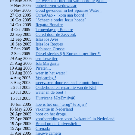
19 Nov 2005
het weer lokt niet om van boord te gaan...
9 Nov 2005
onbestorven weduwnaar
6 Nov 2005
Goud gevonden in het Spaanse Water !
27 Oct 2005
CuraÃ§ao - "kom aan boord !"
16 Oct 2005
"Scheepje onder Jezus hoede"
14 Oct 2005
Regatta Bonaire
4 Oct 2005
Trouwdag op Bonaire
22 Sep 2005
Gered door de Zeevonk
12 Sep 2005
Islas los Aves
10 Sep 2005
Isles los Roques
7 Sep 2005
Robinson Crusoe
2 Sep 2005
Diesel slechts 6,5 Eurocent per liter !!
29 Aug 2005
een losse tier
21 Aug 2005
Isla Margarita
19 Aug 2005
Piraten...
13 Aug 2005
weer in het water !
4 Aug 2005
Verjaardag !
3 Aug 2005
overvaren
door een snelle motorboot...
26 Jul 2005
Onderhoud en reparatie van de Kiel
20 Jul 2005
water in de boot !
Hurricane â€œEmilyâ€
15 Jul 2005
10 Jun 2005
hoe is het om "terug" te zijn ?
16 May 2005
vakantie in Nederland
26 Apr 2005
boot op het droge.
22 Apr 2005
voorbereidingen voor "vakantie" in Nederland
19 Apr 2005
Brand op de Universiteit...
15 Apr 2005
Grenada
11 Apr 2005
nieuwe camera