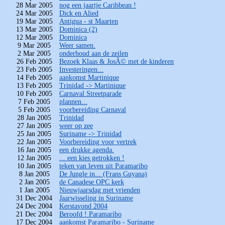
28 Mar 2005
nog een jaartje Caribbean !
24 Mar 2005
Dick en Alied
19 Mar 2005
Antigua - st Maarten
13 Mar 2005
Dominica (2)
12 Mar 2005
Dominica
9 Mar 2005
Weer samen.
2 Mar 2005
onderhoud aan de zeilen
26 Feb 2005
Bezoek Klaas & JosÃ© met de kinderen
23 Feb 2005
Investeringen...
14 Feb 2005
aankomst Martinique
13 Feb 2005
Trinidad -> Martinique
10 Feb 2005
Carnaval Streetparade
7 Feb 2005
plannen...
5 Feb 2005
voorbereiding Carnaval
28 Jan 2005
Trinidad
27 Jan 2005
weer op zee
25 Jan 2005
Suriname -> Trinidad
22 Jan 2005
Voorbereiding voor vertrek
16 Jan 2005
een drukke agenda.
12 Jan 2005
... een kies getrokken !
10 Jan 2005
teken van leven uit Paramaribo
8 Jan 2005
De Jungle in... (Frans Guyana)
2 Jan 2005
de Canadese OPC kerk
1 Jan 2005
Nieuwjaarsdag met vrienden
31 Dec 2004
Jaarwisseling in Suriname
24 Dec 2004
Kerstavond 2004
21 Dec 2004
Beroofd ! Paramaribo
17 Dec 2004
aankomst Paramaribo - Suriname