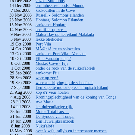
16 Dec 2008
Gizo - Solomons
14 Dec 2008
een inheemse loods - Mundo
7 Dec 2008
krokodillen in de Cove
30 Nov 2008
Russell - Solomons eilanden
23 Nov 2008
Honiara, Solomon Eilanden
15 Nov 2008
aankomst Honiara
14 Nov 2008
een lifter op zee...
9 Nov 2008
Malua Bay op het eiland Malakula
3 Nov 2008
lekke oliekoeler
19 Oct 2008
Port Vila
14 Oct 2008
MÃ©niÃ¨re en solozeilen.
13 Oct 2008
aankomst Port Vila - Vanuatu
10 Oct 2008
Fiji - Vanautu, dag 2
8 Oct 2008
Musket Cove - Fiji
1 Oct 2008
onder de rook van de suikerfabriek
29 Sep 2008
aankomst Fiji
28 Sep 2008
weer op zee !
19 Sep 2008
weer aandrijving op de schoefas !
7 Sep 2008
Een kapotte motor op een Tropisch Eiland
21 Aug 2008
kop d'r veur hoalen
4 Aug 2008
Kroningsplechtigheid van de koning van Tonga
28 Jul 2008
Ave Maria
14 Jul 2008
het duizendjarige rijk.
28 Jun 2008
Motor Total Loss...
21 Jun 2008
De Synode van Tonga.
14 Jun 2008
Een Huwelijksaanzoek
8 Jun 2008
Nuku'alofa
18 May 2008
over kiwi's, rally's en interessante mensen