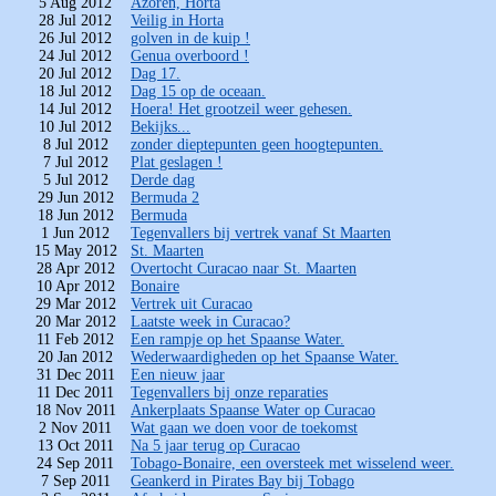
5 Aug 2012
Azoren, Horta
28 Jul 2012
Veilig in Horta
26 Jul 2012
golven in de kuip !
24 Jul 2012
Genua overboord !
20 Jul 2012
Dag 17.
18 Jul 2012
Dag 15 op de oceaan.
14 Jul 2012
Hoera! Het grootzeil weer gehesen.
10 Jul 2012
Bekijks...
8 Jul 2012
zonder dieptepunten geen hoogtepunten.
7 Jul 2012
Plat geslagen !
5 Jul 2012
Derde dag
29 Jun 2012
Bermuda 2
18 Jun 2012
Bermuda
1 Jun 2012
Tegenvallers bij vertrek vanaf St Maarten
15 May 2012
St. Maarten
28 Apr 2012
Overtocht Curacao naar St. Maarten
10 Apr 2012
Bonaire
29 Mar 2012
Vertrek uit Curacao
20 Mar 2012
Laatste week in Curacao?
11 Feb 2012
Een rampje op het Spaanse Water.
20 Jan 2012
Wederwaardigheden op het Spaanse Water.
31 Dec 2011
Een nieuw jaar
11 Dec 2011
Tegenvallers bij onze reparaties
18 Nov 2011
Ankerplaats Spaanse Water op Curacao
2 Nov 2011
Wat gaan we doen voor de toekomst
13 Oct 2011
Na 5 jaar terug op Curacao
24 Sep 2011
Tobago-Bonaire, een oversteek met wisselend weer.
7 Sep 2011
Geankerd in Pirates Bay bij Tobago