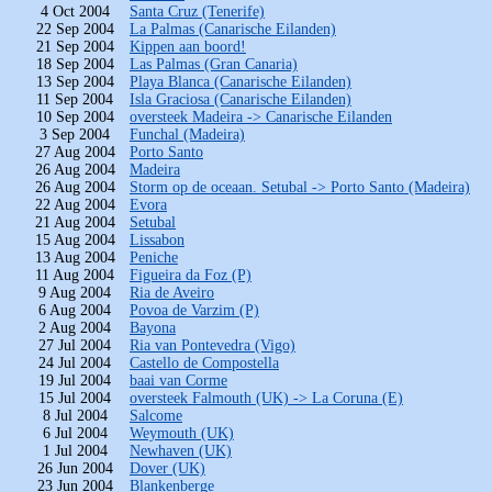
4 Oct 2004
Santa Cruz (Tenerife)
22 Sep 2004
La Palmas (Canarische Eilanden)
21 Sep 2004
Kippen aan boord!
18 Sep 2004
Las Palmas (Gran Canaria)
13 Sep 2004
Playa Blanca (Canarische Eilanden)
11 Sep 2004
Isla Graciosa (Canarische Eilanden)
10 Sep 2004
oversteek Madeira -> Canarische Eilanden
3 Sep 2004
Funchal (Madeira)
27 Aug 2004
Porto Santo
26 Aug 2004
Madeira
26 Aug 2004
Storm op de oceaan. Setubal -> Porto Santo (Madeira)
22 Aug 2004
Evora
21 Aug 2004
Setubal
15 Aug 2004
Lissabon
13 Aug 2004
Peniche
11 Aug 2004
Figueira da Foz (P)
9 Aug 2004
Ria de Aveiro
6 Aug 2004
Povoa de Varzim (P)
2 Aug 2004
Bayona
27 Jul 2004
Ria van Pontevedra (Vigo)
24 Jul 2004
Castello de Compostella
19 Jul 2004
baai van Corme
15 Jul 2004
oversteek Falmouth (UK) -> La Coruna (E)
8 Jul 2004
Salcome
6 Jul 2004
Weymouth (UK)
1 Jul 2004
Newhaven (UK)
26 Jun 2004
Dover (UK)
23 Jun 2004
Blankenberge