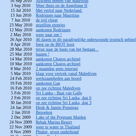
16 Sep 2010
Afscheid nemen van Mauritius
3 Sep 2010
Weer thuis op de Angelique II
15 Jul 2010
Met verlof naar Nederland.
13 Jun 2010
Rodriques naar Mauritius
7 Jun 2010
de tijd vliegt
23 May 2010
gezellige etentjes
12 May 2010
aankomst Rodriques
2 May 2010
weer naar zee !
26 Apr 2010
46 dagen in dit paradijselijke onbewoonde tropisch gebied
8 Apr 2010
feest op de BIOT boot
28 Mar 2010
terug naar de basis van het bestaan...
25 Mar 2010
haaien !
14 Mar 2010
aankomst Chagos archipel
10 Mar 2010
aankomst Chagos archipel
8 Mar 2010
2 maanden geen internet
5 Mar 2010
klaar voor vertrek vanaf Malediven
24 Feb 2010
werkzaamheden aan boord
19 Feb 2010
aankomst Gan
16 Feb 2010
op zee richting Malediven
5 Feb 2010
Sri Lanka - Baai van Galle
2 Feb 2010
op zee richting Sri Lanka, dag 6
30 Jan 2010
op zee richting Sri Lanka, dag 3
24 Jan 2010
Henk & Jannie Penninga
2 Jan 2010
Bezoeken
2 Dec 2009
Lake of the Pregnant Maiden
24 Nov 2009
Rebak Marina Resort
22 Nov 2009
weer te water in Thailand
8 Nov 2009
Phuket, groot onderhoud