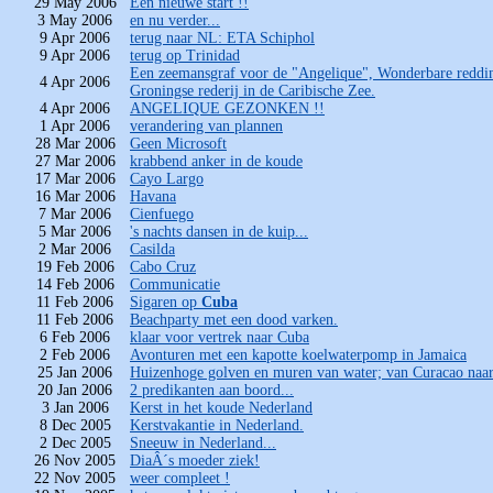
29 May 2006
Een nieuwe start !!
3 May 2006
en nu verder...
9 Apr 2006
terug naar NL: ETA Schiphol
9 Apr 2006
terug op Trinidad
Een zeemansgraf voor de "Angelique", Wonderbare reddi
4 Apr 2006
Groningse rederij in de Caribische Zee.
4 Apr 2006
ANGELIQUE GEZONKEN !!
1 Apr 2006
verandering van plannen
28 Mar 2006
Geen Microsoft
27 Mar 2006
krabbend anker in de koude
17 Mar 2006
Cayo Largo
16 Mar 2006
Havana
7 Mar 2006
Cienfuego
5 Mar 2006
's nachts dansen in de kuip...
2 Mar 2006
Casilda
19 Feb 2006
Cabo Cruz
14 Feb 2006
Communicatie
11 Feb 2006
Sigaren op
Cuba
11 Feb 2006
Beachparty met een dood varken.
6 Feb 2006
klaar voor vertrek naar Cuba
2 Feb 2006
Avonturen met een kapotte koelwaterpomp in Jamaica
25 Jan 2006
Huizenhoge golven en muren van water; van Curacao naar
20 Jan 2006
2 predikanten aan boord...
3 Jan 2006
Kerst in het koude Nederland
8 Dec 2005
Kerstvakantie in Nederland.
2 Dec 2005
Sneeuw in Nederland...
26 Nov 2005
DiaÂ´s moeder ziek!
22 Nov 2005
weer compleet !