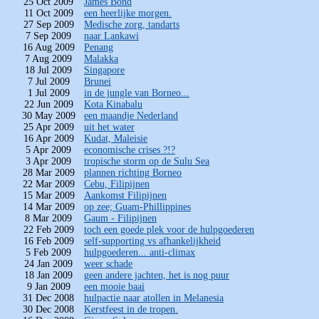
25 Oct 2009
James Bond
11 Oct 2009
een heerlijke morgen.
27 Sep 2009
Medische zorg, tandarts
7 Sep 2009
naar Lankawi
16 Aug 2009
Penang
7 Aug 2009
Malakka
18 Jul 2009
Singapore
7 Jul 2009
Brunei
1 Jul 2009
in de jungle van Borneo...
22 Jun 2009
Kota Kinabalu
30 May 2009
een maandje Nederland
25 Apr 2009
uit het water
16 Apr 2009
Kudat, Maleisie
5 Apr 2009
economische crises ?!?
3 Apr 2009
tropische storm op de Sulu Sea
28 Mar 2009
plannen richting Borneo
22 Mar 2009
Cebu, Filipijnen
15 Mar 2009
Aankomst Filipijnen
14 Mar 2009
op zee; Guam-Phillippines
8 Mar 2009
Gaum - Filipijnen
22 Feb 2009
toch een goede plek voor de hulpgoederen
16 Feb 2009
self-supporting vs afhankelijkheid
5 Feb 2009
hulpgoederen... anti-climax
24 Jan 2009
weer schade
18 Jan 2009
geen andere jachten, het is nog puur
9 Jan 2009
een mooie baai
31 Dec 2008
hulpactie naar atollen in Melanesia
30 Dec 2008
Kerstfeest in de tropen.