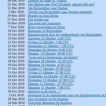
26 Dec 2010
Gevecht bij Kaap St. Francis
21 Dec 2010
Van Durban naar Port Elizabeth, afstand 440 mijl
12 Dec 2010
Van Richardsbay naar Durban
5 Dec 2010
Vertrek van Richardsbay naar Durban uitgesteld
29 Nov 2010
Braaien in Zuid Afrika
21 Nov 2010
Een brutale aap
14 Nov 2010
Een week met reparaties
7 Nov 2010
Bijna verongelukt op Safari
29 Oct 2010
Reparaties in Richardsbay
23 Oct 2010
Binnengesleept door de reddingsdienst van Richardsbay
23 Oct 2010
Zarerdag 23 Oktober, 8:00 UTC
22 Oct 2010
Vrijdag 22 Oktober, 7:40 UTC
21 Oct 2010
Donderdag 21 Oktober, 7:00 UTC
20 Oct 2010
Woensdag 20 Oktober, 8:00 UTC
19 Oct 2010
Dinsdag, 19 Oktober, 08:00 UTC
18 Oct 2010
"grote golven besprongen ons bootje"
18 Oct 2010
Maandag 18 Oktober, 18:30 UTC
18 Oct 2010
Maandag 18 Oktober, 8:30 UTC
17 Oct 2010
Zondag 17 Oktober, 07:00 UTC
15 Oct 2010
Vrijdag 15 Oktober, 07:00 UTC
14 Oct 2010
Donderdag 14 Oktober, 07:00 UTC
13 Oct 2010
Woensdag 13 Oktober, 07:00 UTC
12 Oct 2010
Dinsdag 12 Oktober - 07:00 UTC
11 Oct 2010
Maandag 11 Oktober, 7:00 UTC
10 Oct 2010
stuurloos in de storm ...!
3 Oct 2010
Angelique II als achtergrond voor een bruidsreportage in
26 Sep 2010
Een verrassing op Ile Reunion
24 Sep 2010
Overtocht Mauritius-Ile Reunion