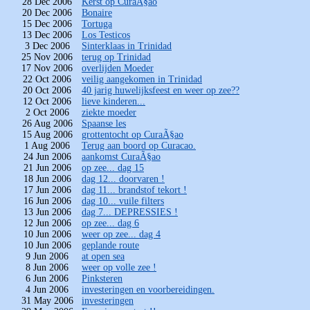
28 Dec 2006
Kerst op CuraÃ§ao
20 Dec 2006
Bonaire
15 Dec 2006
Tortuga
13 Dec 2006
Los Testicos
3 Dec 2006
Sinterklaas in Trinidad
25 Nov 2006
terug op Trinidad
17 Nov 2006
overlijden Moeder
22 Oct 2006
veilig aangekomen in Trinidad
20 Oct 2006
40 jarig huwelijksfeest en weer op zee??
12 Oct 2006
lieve kinderen...
2 Oct 2006
ziekte moeder
26 Aug 2006
Spaanse les
15 Aug 2006
grottentocht op CuraÃ§ao
1 Aug 2006
Terug aan boord op Curacao.
24 Jun 2006
aankomst CuraÃ§ao
21 Jun 2006
op zee... dag 15
18 Jun 2006
dag 12... doorvaren !
17 Jun 2006
dag 11... brandstof tekort !
16 Jun 2006
dag 10... vuile filters
13 Jun 2006
dag 7... DEPRESSIES !
12 Jun 2006
op zee... dag 6
10 Jun 2006
weer op zee... dag 4
10 Jun 2006
geplande route
9 Jun 2006
at open sea
8 Jun 2006
weer op volle zee !
6 Jun 2006
Pinksteren
4 Jun 2006
investeringen en voorbereidingen.
31 May 2006
investeringen