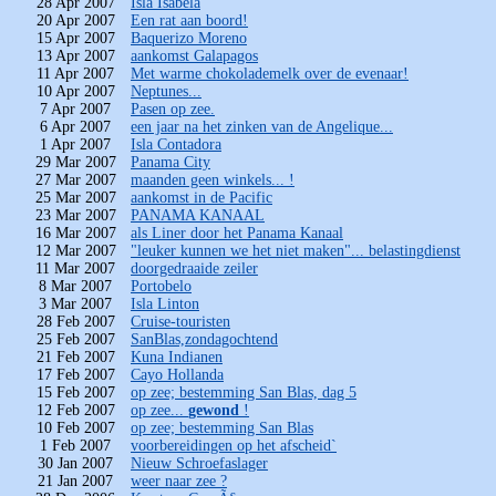
28 Apr 2007
Isla Isabela
20 Apr 2007
Een rat aan boord!
15 Apr 2007
Baquerizo Moreno
13 Apr 2007
aankomst Galapagos
11 Apr 2007
Met warme chokolademelk over de evenaar!
10 Apr 2007
Neptunes...
7 Apr 2007
Pasen op zee.
6 Apr 2007
een jaar na het zinken van de Angelique...
1 Apr 2007
Isla Contadora
29 Mar 2007
Panama City
27 Mar 2007
maanden geen winkels... !
25 Mar 2007
aankomst in de Pacific
23 Mar 2007
PANAMA KANAAL
16 Mar 2007
als Liner door het Panama Kanaal
12 Mar 2007
"leuker kunnen we het niet maken"... belastingdienst
11 Mar 2007
doorgedraaide zeiler
8 Mar 2007
Portobelo
3 Mar 2007
Isla Linton
28 Feb 2007
Cruise-touristen
25 Feb 2007
SanBlas,zondagochtend
21 Feb 2007
Kuna Indianen
17 Feb 2007
Cayo Hollanda
15 Feb 2007
op zee; bestemming San Blas, dag 5
12 Feb 2007
op zee...
gewond
!
10 Feb 2007
op zee; bestemming San Blas
1 Feb 2007
voorbereidingen op het afscheid`
30 Jan 2007
Nieuw Schroefaslager
21 Jan 2007
weer naar zee ?