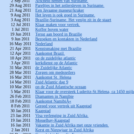
2 Sep 2011
Afscheid nemen van Suriname.
29 Aug 2011
Pareltjes in het zeilersleven in Suriname.
21 Aug 2011
Een Javaanse masseur/kraker
9 Aug 2011
Het leven is ook goed in Suriname.
3 Aug 2011
Brazilie-Suriname. Het venijn zit in de staart
12 Jul 2011
Klaar maken voor vertrek.
1 Jul 2011
Koffer boven water
19 Jun 2011
Terug aan boord in Brazilie
9 Jun 2011
Bezoeken en kontakten in Nederland
16 May 2011
Nederland
21 Apr 2011
Kennismaking met Brazilie
12 Apr 2011
Aankomst Brazil.
10 Apr 2011
op de zuidelijke atlantic
3 Apr 2011
kerkdienst op de Atlantic
31 Mar 2011
de Zuidelijke Atlantic
28 Mar 2011
Zorgen om medezeilers
16 Mar 2011
Aankomst St. Helena
14 Mar 2011
Zuid Atlantic dag 9
10 Mar 2011
op de Zuid Atlantische oceaan
5 Mar 2011
Klaar voor de oversteek Luderitz-St.Helena, ca 1450 mijl
26 Feb 2011
Diamanten in Namibie
18 Feb 2011
Aankomst NamibiÃ«
8 Feb 2011
Gereed voor vertrek uit Kaapstad
30 Jan 2011
Kaapstad
23 Jan 2011
Visa verlenging in Zuid Afrika.
19 Jan 2011
Mosselbay-Kaapstad
16 Jan 2011
Vakantie in Zuid Afrika met onze vrienden.
2 Jan 2011
Kerst en Nieuwjaar in Zuid Afrika