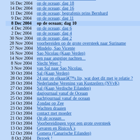
16 Dec 2004
op de oceaan; dag 18
14 Dec 2004
op de oceaan; dag 16
11 Dec 2004
op de oceaan; begrafenis prins Bernhard
9 Dec 2004
op de oceaan; dag 11
8 Dec 2004
op de oceaan; dag 10
4 Dec 2004
op de oceaan; dag 6
2 Dec 2004
op de oceaan; dag 4
30 Nov 2004
op de oceaan; dag 2
28 Nov 2004
voorbereiden op de grote oversteek naar Suriname
27 Nov 2004
Mindelo, Sao Vicente
16 Nov 2004
Sao Nicolau (Kaap Verden)
14 Nov 2004
een paar angstige nachten...
8 Nov 2004
Slecht Weer ?
3 Nov 2004
van Sal naar Sao Nicolau.
30 Oct 2004
Sal (Kaap Verden)
28 Oct 2004
24 uur op elkaarâ€™s lip, wat doet dit met je relatie ?
28 Oct 2004
Nederlandse Verening van Kustzeilers (NVvK)
27 Oct 2004
Sal (Kaap Verdische Eilanden)
26 Oct 2004
dagjournaal vanaf de Oceaan
25 Oct 2004
nachtjournaal vanaf de oceaan
24 Oct 2004
Zondag op Zee
23 Oct 2004
Wachten draaien
23 Oct 2004
contact met moeder
21 Oct 2004
Op de oceaan...
19 Oct 2004
Voorbereidingen voor een grote oversteek
13 Oct 2004
Gevaren en RisicoÂ´s
12 Oct 2004
Gomera (Canarische Eilanden)
8 Oct 2004
Bezoek !