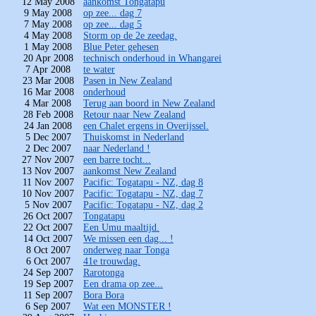
12 May 2008
aankomst Tongatapu
9 May 2008
op zee... dag 7
7 May 2008
op zee... dag 5
4 May 2008
Storm op de 2e zeedag.
1 May 2008
Blue Peter gehesen
20 Apr 2008
technisch onderhoud in Whangarei
7 Apr 2008
te water
23 Mar 2008
Pasen in New Zealand
16 Mar 2008
onderhoud
4 Mar 2008
Terug aan boord in New Zealand
28 Feb 2008
Retour naar New Zealand
24 Jan 2008
een Chalet ergens in Overijssel.
5 Dec 2007
Thuiskomst in Nederland
2 Dec 2007
naar Nederland !
27 Nov 2007
een barre tocht...
13 Nov 2007
aankomst New Zealand
11 Nov 2007
Pacific: Togatapu - NZ, dag 8
10 Nov 2007
Pacific: Togatapu - NZ, dag 7
5 Nov 2007
Pacific: Togatapu - NZ, dag 2
26 Oct 2007
Tongatapu
22 Oct 2007
Een Umu maaltijd.
14 Oct 2007
We missen een dag... !
8 Oct 2007
onderweg naar Tonga
6 Oct 2007
41e trouwdag.
24 Sep 2007
Rarotonga
19 Sep 2007
Een drama op zee...
11 Sep 2007
Bora Bora
6 Sep 2007
Wat een MONSTER !