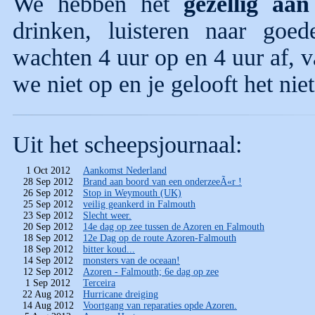
We hebben het
gezellig aa
drinken, luisteren naar goe
wachten 4 uur op en 4 uur af, 
we niet op en je gelooft het niet
Uit het scheepsjournaal:
1 Oct 2012
Aankomst Nederland
28 Sep 2012
Brand aan boord van een onderzeeÃ«r !
26 Sep 2012
Stop in Weymouth (UK)
25 Sep 2012
veilig geankerd in Falmouth
23 Sep 2012
Slecht weer.
20 Sep 2012
14e dag op zee tussen de Azoren en Falmouth
18 Sep 2012
12e Dag op de route Azoren-Falmouth
18 Sep 2012
bitter koud...
14 Sep 2012
monsters van de oceaan!
12 Sep 2012
Azoren - Falmouth; 6e dag op zee
1 Sep 2012
Terceira
22 Aug 2012
Hurricane dreiging
14 Aug 2012
Voortgang van reparaties opde Azoren.