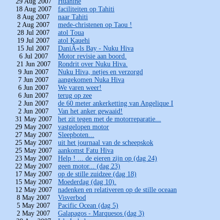
29 Aug 2007
Huahine
18 Aug 2007
faciliteiten op Tahiti
8 Aug 2007
naar Tahiti
2 Aug 2007
mede-christenen op Taou !
28 Jul 2007
atol Toua
19 Jul 2007
atol Kauehi
15 Jul 2007
DaniÃ«ls Bay - Nuku Hiva
6 Jul 2007
Motor revisie aan boord.
21 Jun 2007
Rondrit over Nuku Hiva.
9 Jun 2007
Nuku Hiva, netjes en verzorgd
7 Jun 2007
aangekomen Nuka Hiva
6 Jun 2007
We varen weer!
6 Jun 2007
terug op zee
2 Jun 2007
de 60 meter ankerketting van Angelique I
2 Jun 2007
Van het anker gewaaid!
31 May 2007
het zit tegen met de motorreparatie...
29 May 2007
vastgelopen motor
27 May 2007
Sleepboten...
25 May 2007
uit het journaal van de scheepskok
25 May 2007
aankomst Fatu Hiva
23 May 2007
Help ! ... de eieren zijn op (dag 24)
22 May 2007
geen motor... (dag 23)
17 May 2007
op de stille zuidzee (dag 18)
15 May 2007
Moederdag (dag 10).
12 May 2007
nadenken en relativeren op de stille oceaan
8 May 2007
Visverbod
5 May 2007
Pacific Ocean (dag 5)
2 May 2007
Galapagos - Marquesos (dag 3)